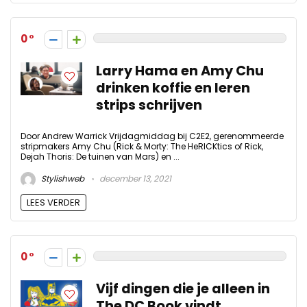
0
Larry Hama en Amy Chu
drinken koffie en leren
strips schrijven
Door Andrew Warrick Vrijdagmiddag bij C2E2, gerenommeerde
stripmakers Amy Chu (Rick & Morty: The HeRICKtics of Rick,
Dejah Thoris: De tuinen van Mars) en ...
Stylishweb
december 13, 2021
LEES VERDER
0
Vijf dingen die je alleen in
The DC Book vindt