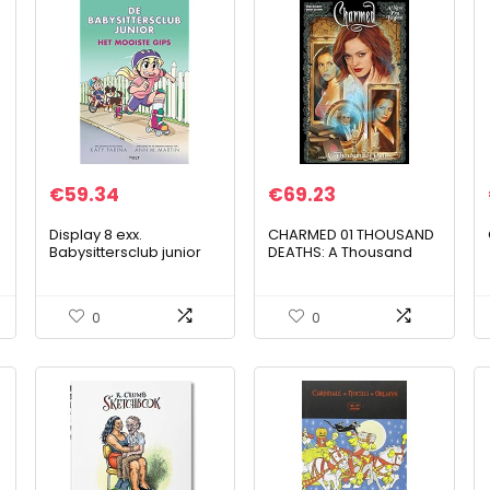
€
59.34
€
69.23
Display 8 exx.
CHARMED 01 THOUSAND
Babysittersclub junior
DEATHS: A Thousand
Deaths
0
0