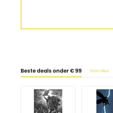
WAGEN
Ie
Beste deals onder € 99
Toon alles