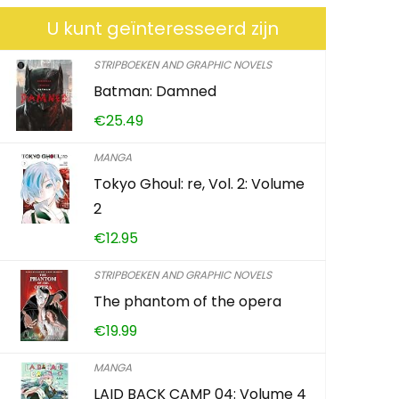
U kunt geïnteresseerd zijn
STRIPBOEKEN AND GRAPHIC NOVELS
Batman: Damned
How To Dr
€
25.49
Characters
To Drawin
MANGA
Academia 
Tokyo Ghoul: re, Vol. 2: Volume
2
€
8.83
€
12.95
STRIPBOEKEN AND GRAPHIC NOVELS
Already Sold:
The phantom of the opera
€
19.99
Schiet op! A
MANGA
0
4
LAID BACK CAMP 04: Volume 4