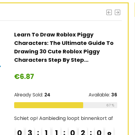
Learn To Draw Roblox Piggy
Characters: The Ultimate Guide To
Drawing 30 Cute Roblox Piggy
Characters Step By Step…
€
6.87
Already Sold:
24
Available:
36
67 %
Schiet op! Aanbieding loopt binnenkort af
0
3
1
1
0
2
0
6
7