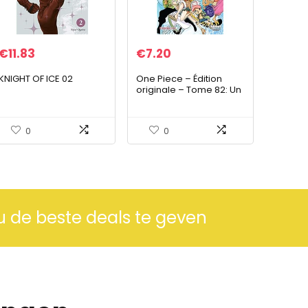
€
11.83
€
7.20
KNIGHT OF ICE 02
One Piece – Édition
originale – Tome 82: Un
monde en pleine
agitation
0
0
u de beste deals te geven