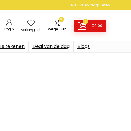
Nieuws en blogs lezen
0
0
€
0.00
Login
Vergelijken
verlanglijst
’s tekenen
Deal van de dag
Blogs
strips
op Amazon