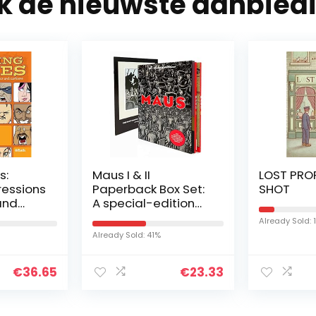
jk de nieuwste aanbied
s:
Maus I & II
LOST PRO
ressions
Paperback Box Set:
SHOT
and
A special-edition
boxset of the
Already Sold: 
Pulitzer Prize-
Already Sold: 41%
winning graphic
novel, by the author
€
36.65
€
23.33
who transformed
the genre