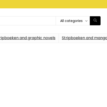
All categories
ripboeken and graphic novels
Stripboeken and manga
n het beste voor 
n elke dag de beste strips 