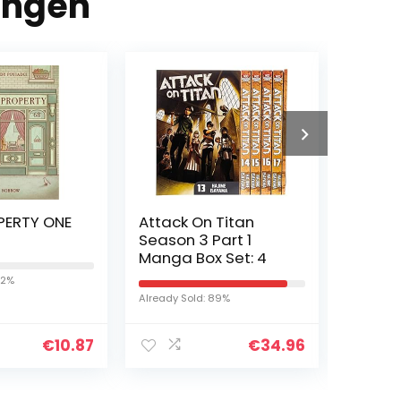
ingen
PERTY ONE
Attack On Titan
Parasy
Season 3 Part 1
Manga Box Set: 4
Already S
12%
Already Sold: 89%
€
10.87
€
34.96