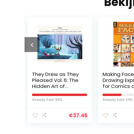
Beki
uxe
They Drew as They
Making Face
book
Pleased Vol. 6: The
Drawing Exp
e
Hidden Art of
for Comics 
w
Disney’s New
Cartoons
s on
Golden Age
Already Sold: 99%
Already Sold: 34%
e
€
11.99
€
37.45
w
s on