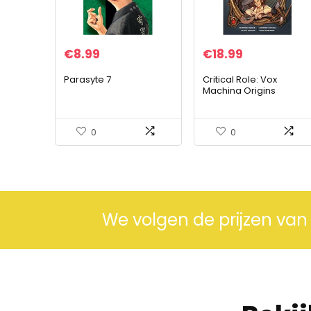
€
8.99
€
18.99
Parasyte 7
Critical Role: Vox
Machina Origins
Volume I
0
0
We volgen de prijzen van