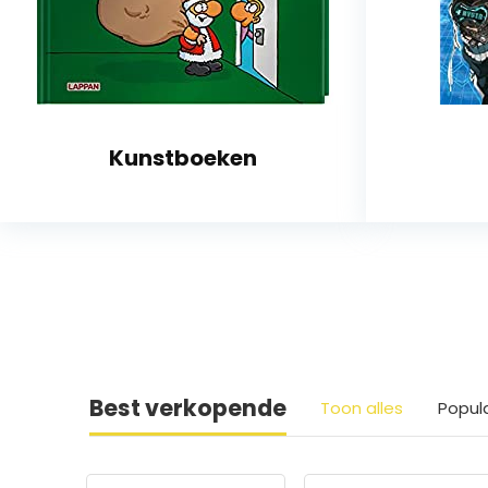
Kunstboeken
Best verkopende
Toon alles
Popul