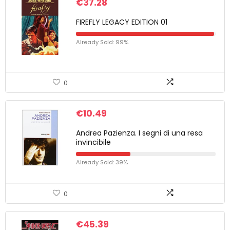
€
37.28
FIREFLY LEGACY EDITION 01
Already Sold: 99%
0
€
10.49
Andrea Pazienza. I segni di una resa
invincibile
Already Sold: 39%
0
€
45.39