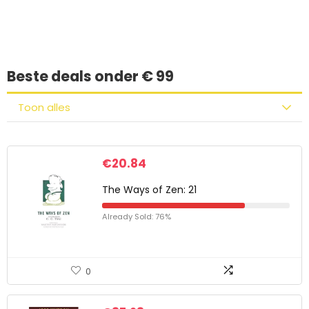
gevonden?
Beste deals onder € 99
Toon alles
€
20.84
The Ways of Zen: 21
Already Sold: 76%
0