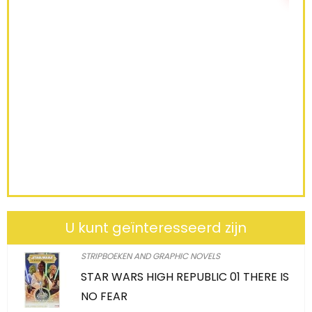
le:
31
68 %
U kunt geïnteresseerd zijn
STRIPBOEKEN AND GRAPHIC NOVELS
STAR WARS HIGH REPUBLIC 01 THERE IS
NO FEAR