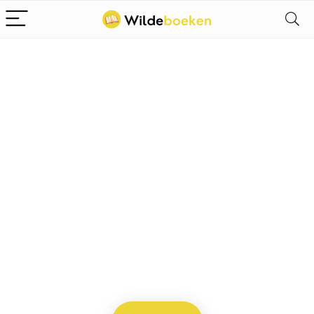
Alleen het
beste voor
strips
We vinden elke dag de
beste strips op Amazon