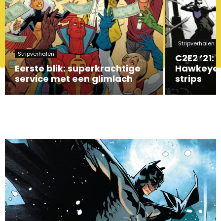
Stripverhalen
Stripverhalen
C2E2 ’21:
Eerste blik: superkrachtige
Hawkeye?
service met een glimlach
strips