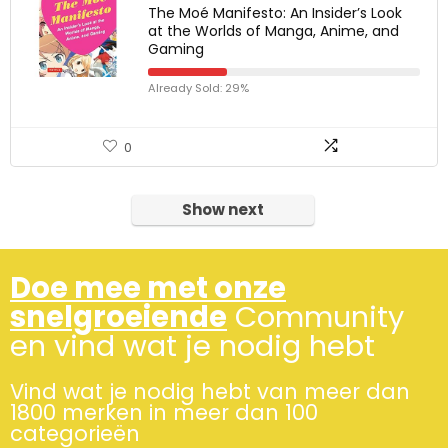
The Moé Manifesto: An Insider’s Look
at the Worlds of Manga, Anime, and
Gaming
Already Sold: 29%
0
Show next
Doe mee met onze
snelgroeiende
Community
en vind wat je nodig hebt
Vind wat je nodig hebt van meer dan
1800 merken in meer dan 100
categorieën