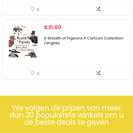
0
€
21.00
A Wealth of Pigeons A Cartoon Collection
/anglais
0
We volgen de prijzen van meer
dan 20 populairste winkels om u
de beste deals te geven