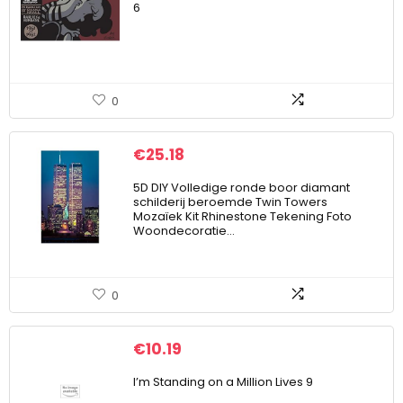
6
0
€
25.18
5D DIY Volledige ronde boor diamant
schilderij beroemde Twin Towers
Mozaïek Kit Rhinestone Tekening Foto
Woondecoratie…
0
€
10.19
I’m Standing on a Million Lives 9