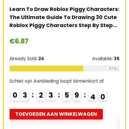
Learn To Draw Roblox Piggy Characters:
How
The Ultimate Guide To Drawing 30 Cute
Cha
Roblox Piggy Characters Step By Step…
Dra
Cha
€
6.87
€
8
Already Sold:
24
Available:
36
Alre
67 %
Schiet op! Aanbieding loopt binnenkort af
Schi
0
3
2
3
5
9
3
8
h
0
TOEVOEGEN AAN WINKELWAGEN
T