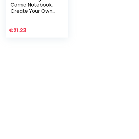
Comic Notebook:
Create Your Own
Anime Manga
Comics, Variety of
Templates For
€
21.23
Anime Drawing,
Anime Brown Eyes-
(Blank Comic
Books)