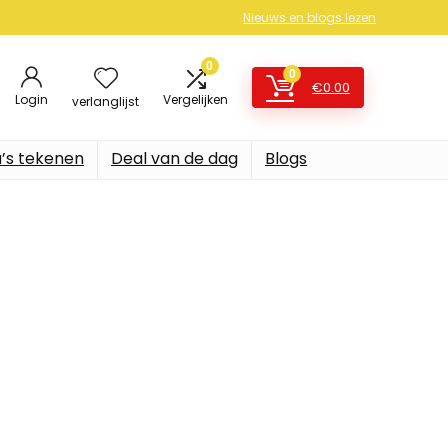
Nieuws en blogs lezen
0
0
€
0.00
Login
Vergelijken
verlanglijst
’s tekenen
Deal van de dag
Blogs