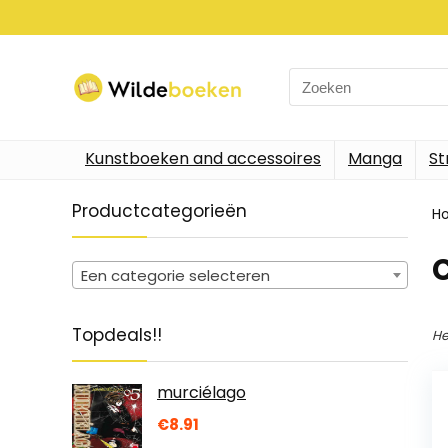
Search
for:
Kunstboeken and accessoires
Manga
St
Productcategorieën
H
Een categorie selecteren
Topdeals!!
He
murciélago
€
8.91