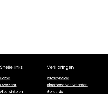
Snelle links
Verklaringen
Home
Privacybeleid
Overzicht
algemene voorwaarden
Alles winkelen
Gelieerde
openbaarmaking
Blogs
Onze webshops