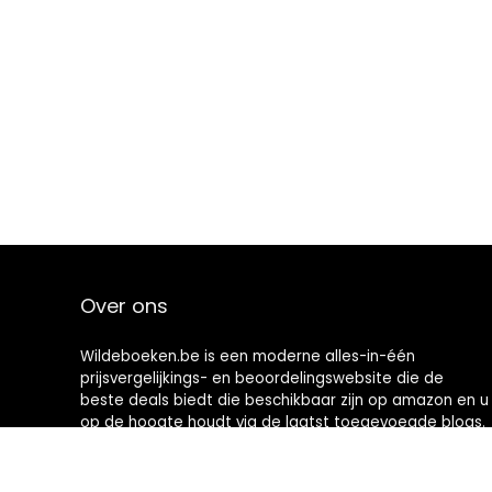
Over ons
Wildeboeken.be is een moderne alles-in-één
prijsvergelijkings- en beoordelingswebsite die de
beste deals biedt die beschikbaar zijn op amazon en u
op de hoogte houdt via de laatst toegevoegde blogs.
Alle afbeeldingen zijn auteursrechtelijk beschermd
door hun respectievelijke eigenaren. Alle geciteerde
inhoud is afgeleid van hun respectievelijke bronnen.