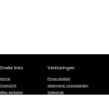
Snelle links
Verklaringen
Home
Privacybeleid
Overzicht
algemene voorwaarden
Alles winkelen
Gelieerde
openbaarmaking
Blogs
Onze webshops