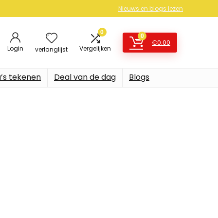
Nieuws en blogs lezen
0
0
€
0.00
Login
Vergelijken
verlanglijst
’s tekenen
Deal van de dag
Blogs