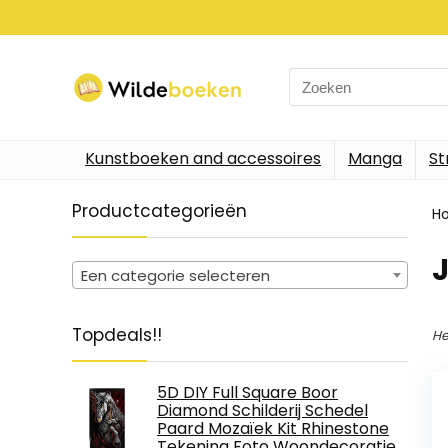
Search
for:
Kunstboeken and accessoires
Manga
St
Productcategorieën
H
J
Een categorie selecteren
Topdeals!!
He
5D DIY Full Square Boor
Diamond Schilderij Schedel
Paard Mozaïek Kit Rhinestone
Tekening Foto Woondecoratie…