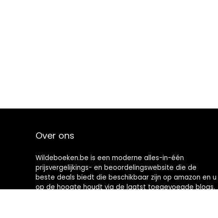
Over ons
Wildeboeken.be is een moderne alles-in-één
prijsvergelijkings- en beoordelingswebsite die de
beste deals biedt die beschikbaar zijn op amazon en u
op de hoogte houdt via de laatst toegevoegde blogs.
Alle afbeeldingen zijn auteursrechtelijk beschermd
door hun respectievelijke eigenaren. Alle geciteerde
inhoud is afgeleid van hun respectievelijke bronnen.