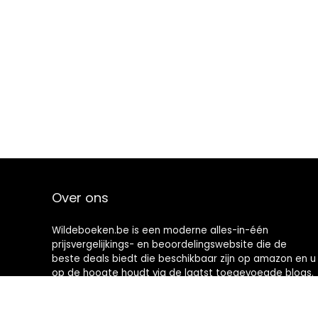
Over ons
Wildeboeken.be is een moderne alles-in-één
prijsvergelijkings- en beoordelingswebsite die de
beste deals biedt die beschikbaar zijn op amazon en u
op de hoogte houdt via de laatst toegevoegde blogs.
Alle afbeeldingen zijn auteursrechtelijk beschermd
door hun respectievelijke eigenaren. Alle geciteerde
inhoud is afgeleid van hun respectievelijke bronnen.