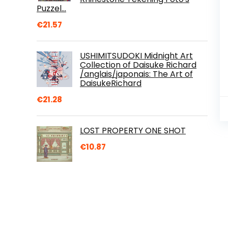
Puzzel…
€
21.57
USHIMITSUDOKI Midnight Art
Collection of Daisuke Richard
/anglais/japonais: The Art of
DaisukeRichard
€
21.28
LOST PROPERTY ONE SHOT
€
10.87