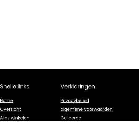
Snelle links
Verklaringen
Home
Privacybeleid
Overzicht
algemene voorwaarden
Alles winkelen
Gelieerde
openbaarmaking
Blogs
Onze webshops