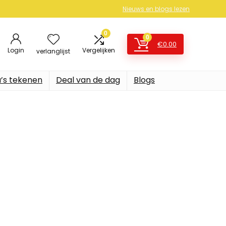
Nieuws en blogs lezen
0
0
€
0.00
Login
Vergelijken
verlanglijst
’s tekenen
Deal van de dag
Blogs