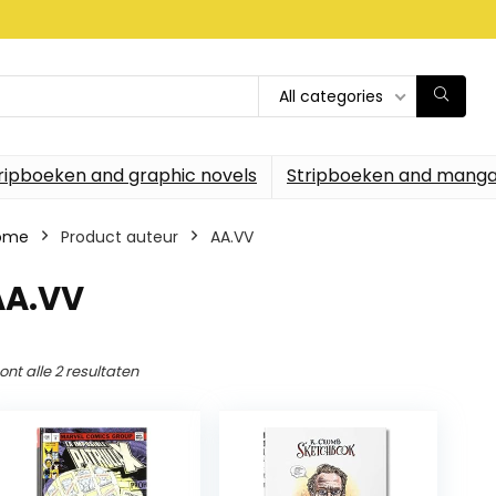
All categories
ripboeken and graphic novels
Stripboeken and manga
ome
Product auteur
AA.VV
AA.VV
ont alle 2 resultaten