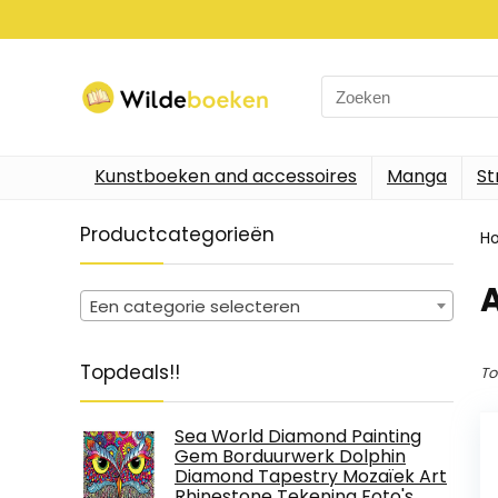
Search
for:
Kunstboeken and accessoires
Manga
St
Productcategorieën
H
Een categorie selecteren
Topdeals!!
To
Sea World Diamond Painting
Gem Borduurwerk Dolphin
Diamond Tapestry Mozaïek Art
Rhinestone Tekening Foto's