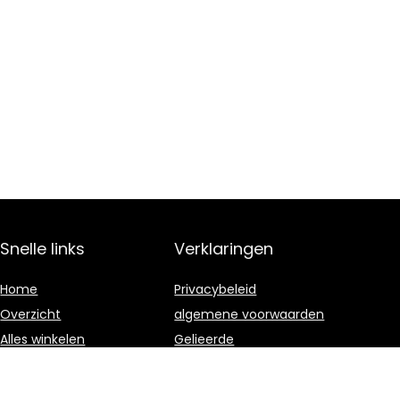
Snelle links
Verklaringen
Home
Privacybeleid
Overzicht
algemene voorwaarden
Alles winkelen
Gelieerde
openbaarmaking
Blogs
Onze webshops