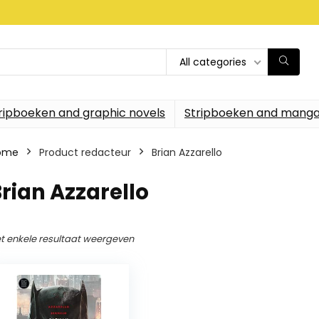
All categories
ripboeken and graphic novels
Stripboeken and manga
ome
Product redacteur
Brian Azzarello
rian Azzarello
t enkele resultaat weergeven