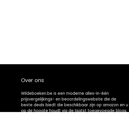
Over ons
Wildeboeken.be is een moderne alles-in-één
prijsvergelijkings- en beoordelingswebsite die de
beste deals biedt die beschikbaar zijn op amazon en u
op de hoogte houdt via de laatst toegevoegde blogs.
Alle afbeeldingen zijn auteursrechtelijk beschermd
door hun respectievelijke eigenaren. Alle geciteerde
inhoud is afgeleid van hun respectievelijke bronnen.