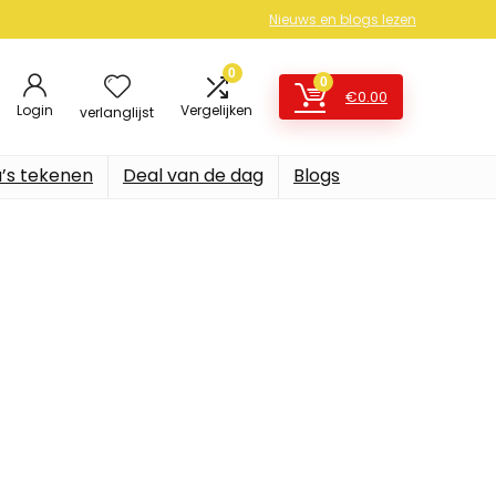
Nieuws en blogs lezen
0
0
€
0.00
Login
Vergelijken
verlanglijst
’s tekenen
Deal van de dag
Blogs