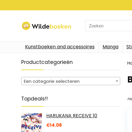
Search
for:
Kunstboeken and accessoires
Manga
St
Productcategorieën
H
B
Een categorie selecteren
Topdeals!!
He
HARUKANA RECEIVE 10
€
14.08