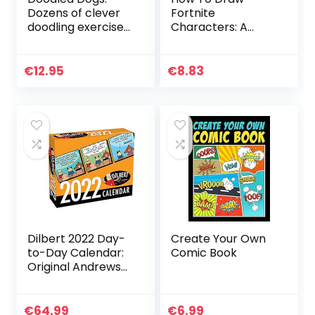
Dozens of clever
Fortnite
doodling exercises
Characters: A
& ideas for dog
Clear & Easy Guide
people
For Beginners &
Kids To Drawing 50
€
12.95
€
8.83
Stunning Fortnite
characters In…
Dilbert 2022 Day-
Create Your Own
to-Day Calendar:
Comic Book
Original Andrews
McMeel-
Tagesabreißkalen
der [Kalendar]
€
64.99
€
6.99