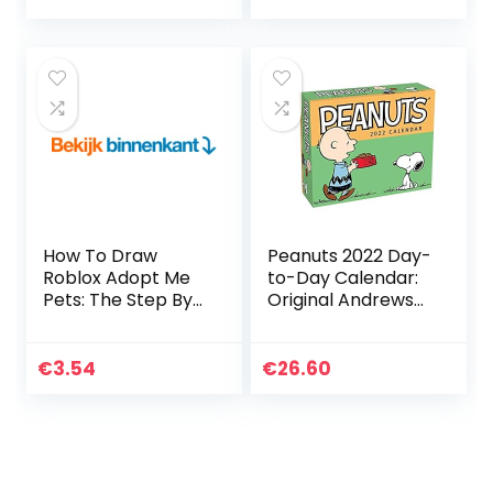
How To Draw
Peanuts 2022 Day-
Roblox Adopt Me
to-Day Calendar:
Pets: The Step By
Original Andrews
Step Guide To
McMeel-
Drawing 14 Cute
Tagesabreißkalen
Roblox Adopt Me
der [Kalendar]
€
3.54
€
26.60
Pets Easily (Book
5…