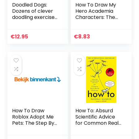
Doodled Dogs:
How To Draw My
Dozens of clever
Hero Academia
doodling exercises
Characters: The
& ideas for dog
Step By Step Guide
people
To Drawing 40
Cute My Hero
€
12.95
€
8.83
Academia
Characters Easily…
How To Draw
How To: Absurd
Roblox Adopt Me
Scientific Advice
Pets: The Step By
for Common Real-
Step Guide To
World Problems
Drawing 70 Cute
from Randall