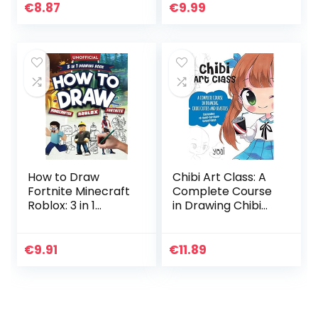
Roblox Adopt Me
Munroe of xkcd
€
8.87
€
9.99
Pets Easily.
(English…
How to Draw
Chibi Art Class: A
Fortnite Minecraft
Complete Course
Roblox: 3 in 1
in Drawing Chibi
Drawing Book: An
Cuties and
Unofficial Fortnite
Beasties – Includes
Minecraft Roblox
19 step-by-step
€
9.91
€
11.89
Drawing Guide
tutorials! (Volume
With…
1)