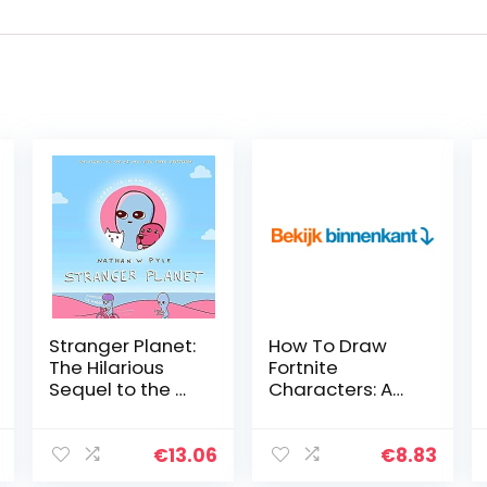
Stranger Planet:
How To Draw
The Hilarious
Fortnite
Sequel to the #1
Characters: A
Bestseller
Clear & Easy
Guide For
Beginners & Kids
€
13.06
€
8.83
To Drawing 50