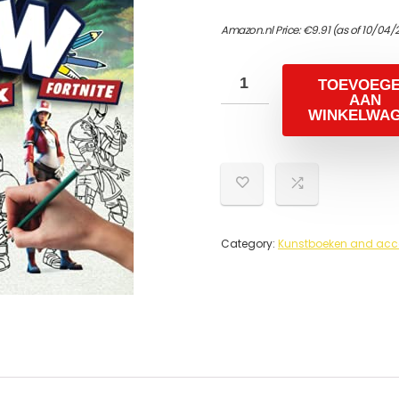
Amazon.nl Price:
€
9.91
(as of 10/04/
TOEVOEG
AAN
WINKELWA
Category:
Kunstboeken and acc