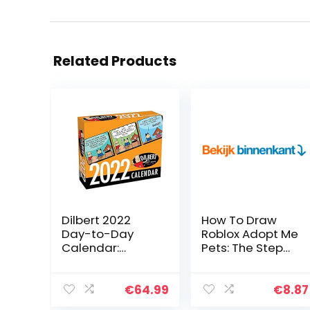
Related Products
Dilbert 2022
How To Draw
Day-to-Day
Roblox Adopt Me
Calendar:
Pets: The Step
Original
By Step Guide
Andrews
To Drawing 70
McMeel-
Cute Roblox
€
64.99
€
8.87
Tagesabreißkal
Adopt Me Pets