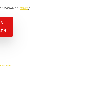
2023 12:04 PST-
Details
)
EN
GEN
essoires