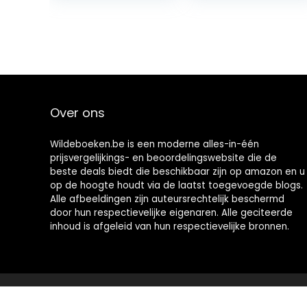
ender
Easily. (English…
[Kalendar]
Over ons
Wildeboeken.be is een moderne alles-in-één
prijsvergelijkings- en beoordelingswebsite die de
beste deals biedt die beschikbaar zijn op amazon en u
op de hoogte houdt via de laatst toegevoegde blogs.
Alle afbeeldingen zijn auteursrechtelijk beschermd
door hun respectievelijke eigenaren. Alle geciteerde
inhoud is afgeleid van hun respectievelijke bronnen.
2021 © Wildeboeken.be Alle rechten voorbehouden