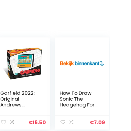
Garfield 2022:
How To Draw
Original
Sonic The
Andrews
Hedgehog For
McMeel-
Kids: The
Tagesabreißkal
Ultimate Guide
ender
To Drawing 19
€
16.50
€
7.09
[Kalendar]
Amazing Sonic