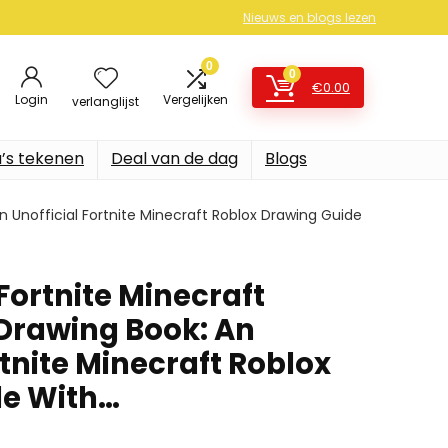
Nieuws en blogs lezen
0
0
€
0.00
Login
Vergelijken
verlanglijst
’s tekenen
Deal van de dag
Blogs
An Unofficial Fortnite Minecraft Roblox Drawing Guide
Fortnite Minecraft
1 Drawing Book: An
rtnite Minecraft Roblox
de With…