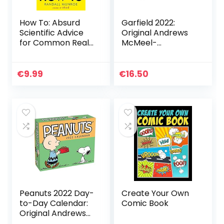
How To: Absurd
Garfield 2022:
Scientific Advice
Original Andrews
for Common Real-
McMeel-
World Problems
Tagesabreißkalen
from Randall
der [Kalendar]
Munroe of xkcd
€
9.99
€
16.50
Peanuts 2022 Day-
Create Your Own
to-Day Calendar:
Comic Book
Original Andrews
McMeel-