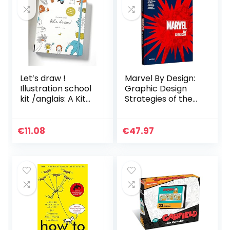
Let’s draw !
Marvel By Design:
Illustration school
Graphic Design
kit /anglais: A Kit
Strategies of the
with Guided Book
World’s Greatest
and Sketch Pad for
Comics Company
Drawing Happy
€
11.08
€
47.97
People, Cute
Animals, and
Plants and Small
Creatures