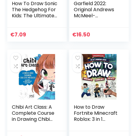
How To Draw Sonic
Garfield 2022:
The Hedgehog For
Original Andrews
Kids: The Ultimate
McMeel-
Guide To Drawing
Tagesabreißkalen
19 Amazing Sonic
der [Kalendar]
The Hedgehog
€
7.09
€
16.50
Characters Easily…
Chibi Art Class: A
How to Draw
Complete Course
Fortnite Minecraft
in Drawing Chibi
Roblox: 3 in 1
Cuties and
Drawing Book: An
Beasties – Includes
Unofficial Fortnite