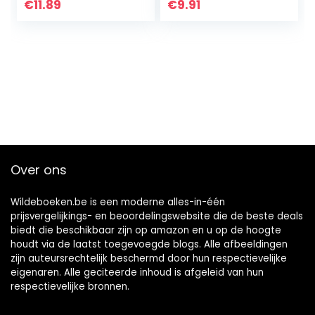
19 step-by-step
Minecraft Roblox
€
11.89
€
9.91
tutorials! (Volume
Drawing Guide
1)
With…
Over ons
Wildeboeken.be is een moderne alles-in-één
prijsvergelijkings- en beoordelingswebsite die de beste deals
biedt die beschikbaar zijn op amazon en u op de hoogte
houdt via de laatst toegevoegde blogs. Alle afbeeldingen
zijn auteursrechtelijk beschermd door hun respectievelijke
eigenaren. Alle geciteerde inhoud is afgeleid van hun
respectievelijke bronnen.