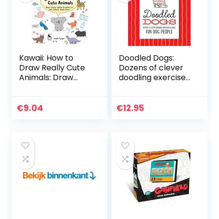
Kawaii: How to
Doodled Dogs:
Draw Really Cute
Dozens of clever
Animals: Draw
doodling exercises
Every Little
& ideas for dog
Creature in the
people
Cutest Style Ever!
€
9.04
€
12.95