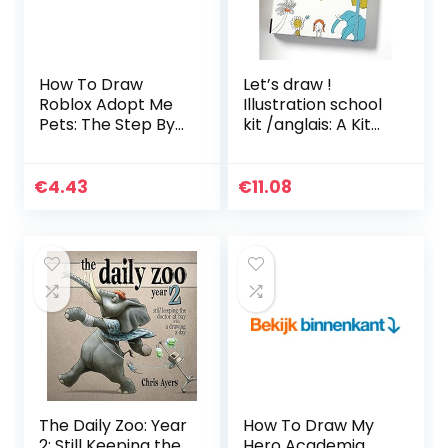
How To Draw
Let’s draw !
Roblox Adopt Me
Illustration school
Pets: The Step By
kit /anglais: A Kit
Step Guide To
with Guided Book
Drawing 15 Cute
and Sketch Pad for
Roblox Adopt Me
Drawing Happy
€
4.43
€
11.08
Pets Easily (Book
People, Cute
2…
Animals, and
Plants and Small
Creatures
The Daily Zoo: Year
How To Draw My
2: Still Keeping the
Hero Academia