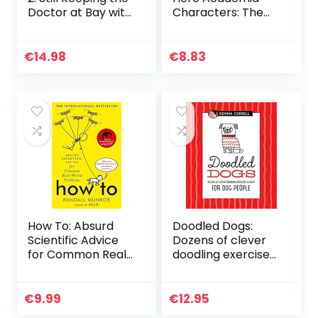
Doctor at Bay with
Characters: The
a Drawing a Day
Step By Step Guide
To Drawing 40
Cute My Hero
€
14.98
€
8.83
Academia
Characters Easily…
How To: Absurd
Doodled Dogs:
Scientific Advice
Dozens of clever
for Common Real-
doodling exercises
World Problems
& ideas for dog
from Randall
people
Munroe of xkcd
€
9.99
€
12.95