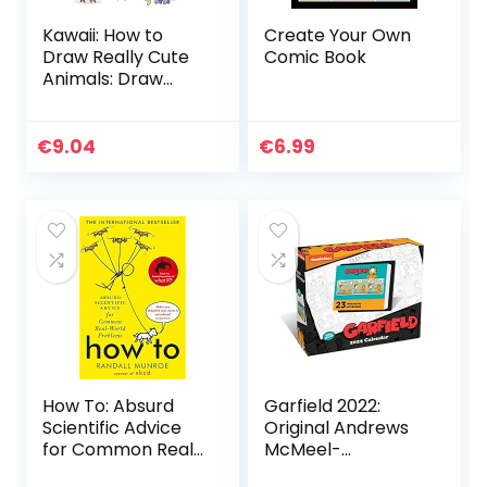
Kawaii: How to
Create Your Own
Draw Really Cute
Comic Book
Animals: Draw
Every Little
Creature in the
Cutest Style Ever!
€
9.04
€
6.99
How To: Absurd
Garfield 2022:
Scientific Advice
Original Andrews
for Common Real-
McMeel-
World Problems
Tagesabreißkalen