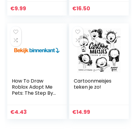
from Randall
der [Kalendar]
Munroe of xkcd
€
9.99
€
16.50
How To Draw
Cartoonmeisjes
Roblox Adopt Me
teken je zo!
Pets: The Step By
Step Guide To
Drawing 15 Cute
Roblox Adopt Me
€
4.43
€
14.99
Pets Easily (Book
4…