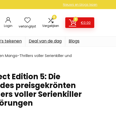
Nieuws en blogs lezen
0
0
€
0.00
Login
Vergelijken
verlanglijst
’s tekenen
Deal van de dag
Blogs
 Manga-Thrillers voller Serienkiller und
ct Edition 5: Die
des preisgekrönten
rs voller Serienkiller
örungen