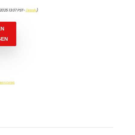
/2025 13:07 PST-
Details
)
EN
GEN
essoires