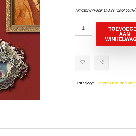
Amazon.nl Price:
€
10.29
(as of 06/11
TOEVOEG
AAN
WINKELWA
Category:
Kunstboeken and acc