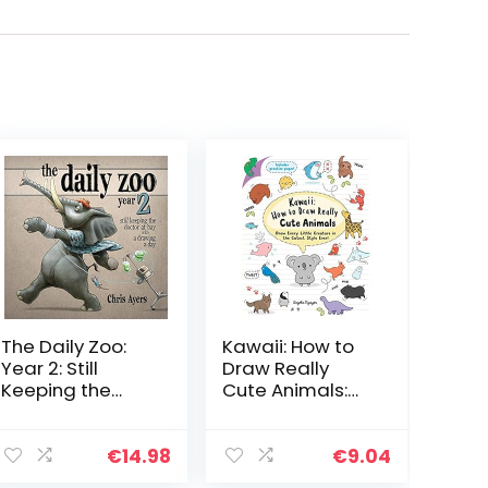
The Daily Zoo:
Kawaii: How to
Year 2: Still
Draw Really
Keeping the
Cute Animals:
Doctor at Bay
Draw Every Little
with a Drawing
Creature in the
a Day
Cutest Style
€
14.98
€
9.04
Ever!