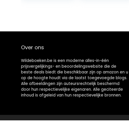
1968: 40th
Stunning
Anniversary
Fortnite
Edition: Vol.
characters In…
Over ons
Wildeboeken.be is een moderne alles-in-één
prijsvergelijkings- en beoordelingswebsite die de
beste deals biedt die beschikbaar zijn op amazon en u
op de hoogte houdt via de laatst toegevoegde blogs.
Alle afbeeldingen zijn auteursrechtelijk beschermd
door hun respectievelijke eigenaren. Alle geciteerde
inhoud is afgeleid van hun respectievelijke bronnen.
2021 © Wildeboeken.be Alle rechten voorbehouden