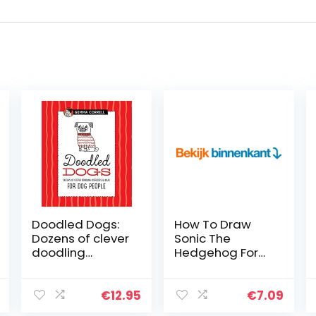
Doodled Dogs:
How To Draw
Dozens of clever
Sonic The
doodling
Hedgehog For
exercises &
Kids: The
ideas for dog
Ultimate Guide
people
To Drawing 19
€
12.95
€
7.09
Amazing Sonic