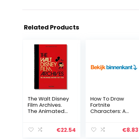
Related Products
The Walt Disney
How To Draw
Film Archives.
Fortnite
The Animated
Characters: A
Movies 1921–
Clear & Easy
1968. 45th Ed.:
Guide For
The Animated
Beginners & Kids
€
22.54
€
8.83
Movies 1921-
To Drawing 50