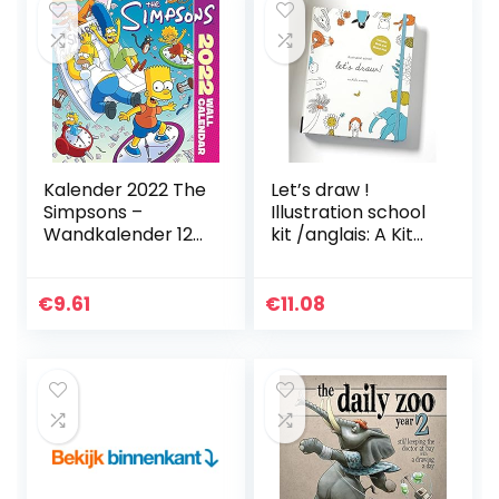
Kalender 2022 The
Let’s draw !
Simpsons –
Illustration school
Wandkalender 12
kit /anglais: A Kit
Maanden –
with Guided Book
Maandkalender
and Sketch Pad for
2022: Original
Drawing Happy
€
9.61
€
11.08
Danilo-Kalender
People, Cute
[Mehrsprachig…
Animals, and
Plants and Small
Creatures