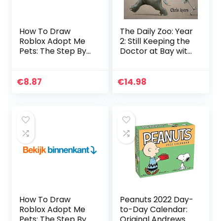
How To Draw
The Daily Zoo: Year
Roblox Adopt Me
2: Still Keeping the
Pets: The Step By
Doctor at Bay with
Step Guide To
a Drawing a Day
Drawing 70 Cute
Roblox Adopt Me
€
8.87
€
14.98
Pets Easily.
(English…
How To Draw
Peanuts 2022 Day-
Roblox Adopt Me
to-Day Calendar:
Pets: The Step By
Original Andrews