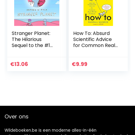
Stranger Planet:
How To: Absurd
The Hilarious
Scientific Advice
Sequel to the #1
for Common Real-
Bestseller
World Problems
from Randall
Munroe of xkcd
€
13.06
€
9.99
Over ons
Wildeboeken.be is een moderne alles-in-één