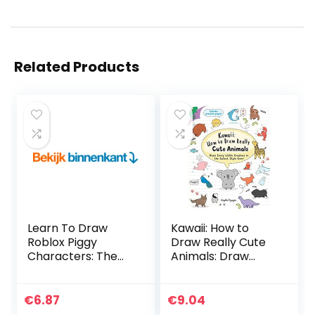
Related Products
Learn To Draw
Kawaii: How to
Roblox Piggy
Draw Really Cute
Characters: The
Animals: Draw
Ultimate Guide To
Every Little
Drawing 30 Cute
Creature in the
Roblox Piggy
Cutest Style Ever!
€
6.87
€
9.04
Characters Step