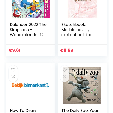
Kalender 2022 The
Sketchbook:
Simpsons –
Marble cover,
Wandkalender 12
sketchbook for
Maanden –
Drawing, Coloring,
Maandkalender
Sketching and
2022: Original
Doodling, 8.5 x 11 110
€
9.61
€
8.69
Danilo-Kalender
pages
[Mehrsprachig…
How To Draw
The Daily Zoo: Year