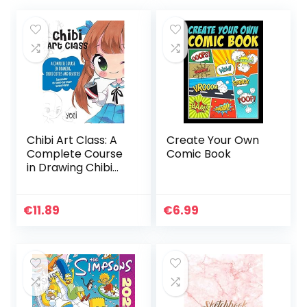
Chibi Art Class: A
Create Your Own
Complete Course
Comic Book
in Drawing Chibi
Cuties and
Beasties – Includes
19 step-by-step
€
11.89
€
6.99
tutorials! (Volume
1)