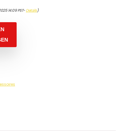
2025 14:09 PST-
Details
)
EN
GEN
essoires