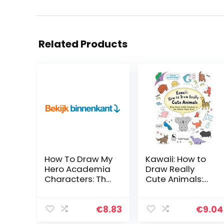
Related Products
How To Draw My
Kawaii: How to
Hero Academia
Draw Really
Characters: The
Cute Animals:
Step By Step
Draw Every Little
Guide To
Creature in the
Drawing 40
Cutest Style
€
8.83
€
9.04
Cute My Hero
Ever!