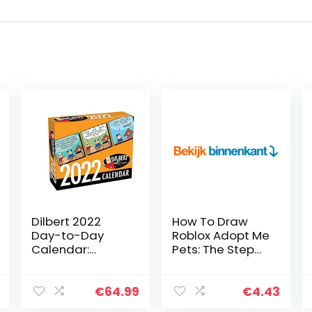
Dilbert 2022
How To Draw
Day-to-Day
Roblox Adopt Me
Calendar:
Pets: The Step
Original
By Step Guide
Andrews
To Drawing 15
McMeel-
Cute Roblox
€
64.99
€
4.43
Tagesabreißkal
Adopt Me Pets