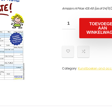
Amazon.nl Price:
€
8.48
(as of 04/11/
TOEVOEG
AAN
WINKELWA
Category:
Kunstboeken and acc