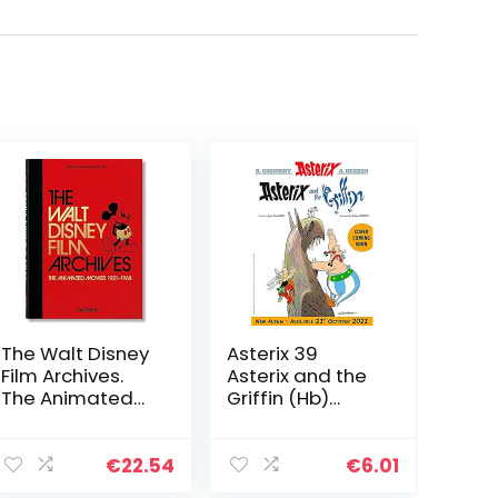
The Walt Disney
Asterix 39
Film Archives.
Asterix and the
The Animated
Griffin (Hb)
Movies 1921–
Album 39,
1968. 45th Ed.:
English Version
The Animated
€
22.54
€
6.01
Movies 1921-