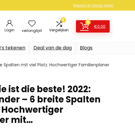
Nieuws en blogs lezen
0
0
€
0.00
Login
Vergelijken
verlanglijst
’s tekenen
Deal van de dag
Blogs
te Spalten mit viel Platz. Hochwertiger Familienplaner
e ist die beste! 2022:
der – 6 breite Spalten
z. Hochwertiger
er mit…