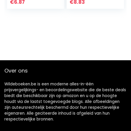
Roblox Piggy
Cute My Hero
€
6.87
€
8.83
Characters Step
Academia
By Step…
Characters Easily…
Over ons
Wildeboeken.be is een moderne alles-in-één
prijsvergelijkings- en beoordelingswebsite die de beste deals
biedt die beschikbaar zijn op amazon en u op de hoogte
houdt via de laatst toegevoegde blogs. Alle afbeeldingen
zijn auteursrechtelijk beschermd door hun respectievelijke
eigenaren. Alle geciteerde inhoud is afgeleid van hun
respectievelijke bronnen.