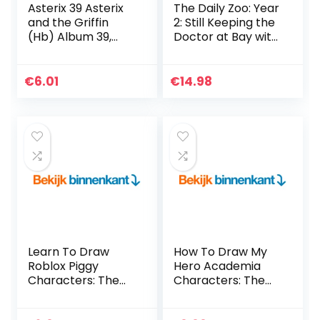
Asterix 39 Asterix
The Daily Zoo: Year
and the Griffin
2: Still Keeping the
(Hb) Album 39,
Doctor at Bay with
English Version
a Drawing a Day
€
6.01
€
14.98
Learn To Draw
How To Draw My
Roblox Piggy
Hero Academia
Characters: The
Characters: The
Ultimate Guide To
Step By Step Guide
Drawing 30 Cute
To Drawing 40