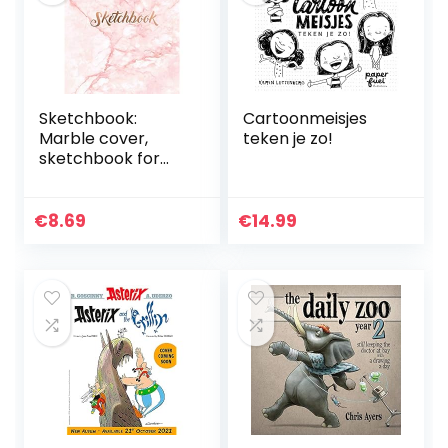
Sketchbook:
Cartoonmeisjes
Marble cover,
teken je zo!
sketchbook for
Drawing, Coloring,
Sketching and
Doodling, 8.5 x 11 110
€
8.69
€
14.99
pages