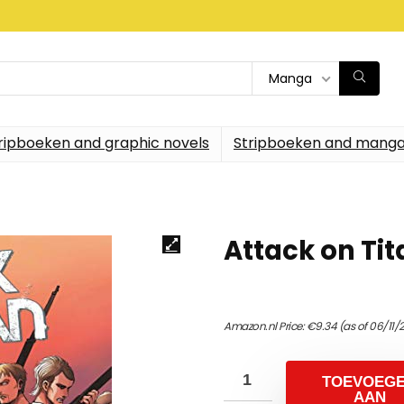
Manga
ripboeken and graphic novels
Stripboeken and manga
Attack on Tit
Amazon.nl Price:
€
9.34
(as of 06/11/
TOEVOEG
AAN