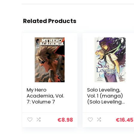
Related Products
My Hero
Solo Leveling,
Academia, Vol.
Vol. 1 (manga)
7: Volume 7
(Solo Leveling
(Comic), Band 1):
Volume 1
€
8.98
€
16.45