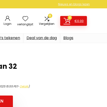
Nieuws en blogs lezen
0
0
€
0.00
Login
Vergelijken
verlanglijst
’s tekenen
Deal van de dag
Blogs
an 32
2025 15:55 PST-
Details
)
EN