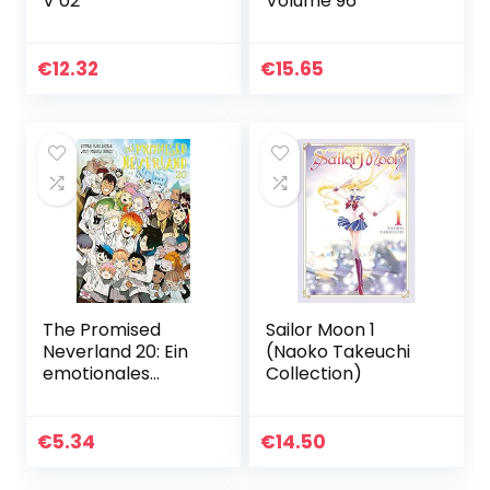
V 02
Volume 96
€
12.32
€
15.65
The Promised
Sailor Moon 1
Neverland 20: Ein
(Naoko Takeuchi
emotionales
Collection)
Mystery-Horror-
Spektakel!
€
5.34
€
14.50