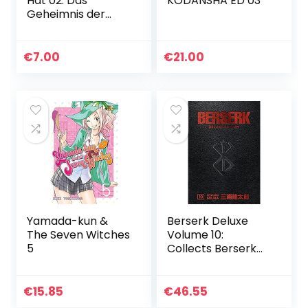
Hat 02: Das
KODANSHA ED 03
Geheimnis der
Hexen
€
7.00
€
21.00
Yamada-kun &
Berserk Deluxe
The Seven Witches
Volume 10:
5
Collects Berserk
Volumes 28-30
€
15.85
€
46.55