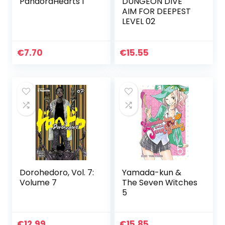
PandoraHearts 1
DUNGEON DIVE
AIM FOR DEEPEST
LEVEL 02
€
7.70
€
15.55
Dorohedoro, Vol. 7:
Yamada-kun &
Volume 7
The Seven Witches
5
€
12.99
€
15.85