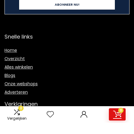
Snelle links
Home
Overzicht
Alles winkelen
Blogs
Onze webshops
Adverteren
Verklaringen
0
0
Privacybeleid
Vergelijken
algemene voorwaarden