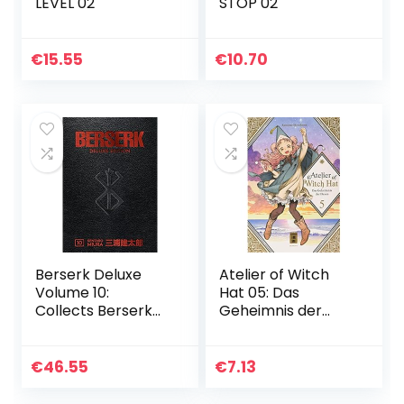
LEVEL 02
STOP 02
€
15.55
€
10.70
Berserk Deluxe
Atelier of Witch
Volume 10:
Hat 05: Das
Collects Berserk
Geheimnis der
Volumes 28-30
Hexen
€
46.55
€
7.13