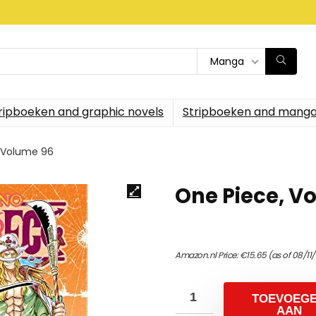
Manga
ripboeken and graphic novels
Stripboeken and manga
: Volume 96
One Piece, Vo
Amazon.nl Price:
€
15.65
(as of 08/11
TOEVOEG
AAN