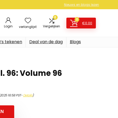
Nieuws en blogs lezen
0
0
€
0.00
Login
Vergelijken
verlanglijst
’s tekenen
Deal van de dag
Blogs
l. 96: Volume 96
/2025 16:58 PST-
Details
)
EN