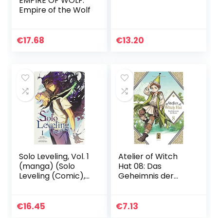
EMPIRE OF WOLF:
Empire of the Wolf
€
17.68
€
13.20
Solo Leveling, Vol. 1
Atelier of Witch
(manga) (Solo
Hat 08: Das
Leveling (Comic),
Geheimnis der
Band 1): Volume 1
Hexen
€
16.45
€
7.13