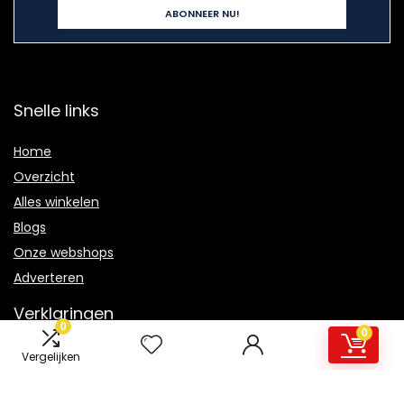
Snelle links
Home
Overzicht
Alles winkelen
Blogs
Onze webshops
Adverteren
Verklaringen
0
0
Privacybeleid
Vergelijken
algemene voorwaarden