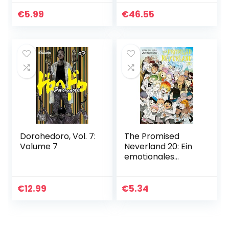
€
5.99
€
46.55
Dorohedoro, Vol. 7:
The Promised
Volume 7
Neverland 20: Ein
emotionales
Mystery-Horror-
Spektakel!
€
12.99
€
5.34