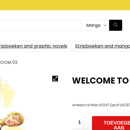
Manga
ripboeken and graphic novels
Stripboeken and manga
ROOM 03
WELCOME TO
Amazon.nl Price:
€
13.97
(as of 04/11
TOEVOEG
AAN