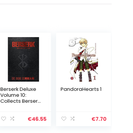
Berserk Deluxe
PandoraHearts 1
Volume 10:
Collects Berserk
Volumes 28-30
€
46.55
€
7.70