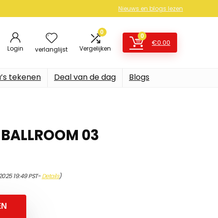
Nieuws en blogs lezen
0
0
€
0.00
Login
Vergelijken
verlanglijst
’s tekenen
Deal van de dag
Blogs
 BALLROOM 03
/2025 19:49 PST-
Details
)
EN