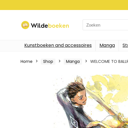
Search
for:
Kunstboeken and accessoires
Manga
St
Home
Shop
Manga
WELCOME TO BALL