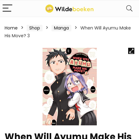
Home
Shop
Manga
When Will Ayumu Make
His Move? 3
When Will Ayumu Make His