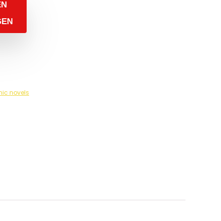
EN
GEN
hic novels