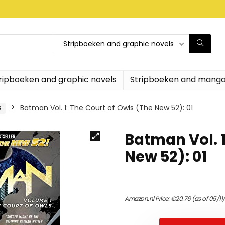
Stripboeken and graphic novels
ripboeken and graphic novels
Stripboeken and manga
s
Batman Vol. 1: The Court of Owls (The New 52): 01
Batman Vol. 1
New 52): 01
Amazon.nl Price:
€
20.76
(as of 05/11