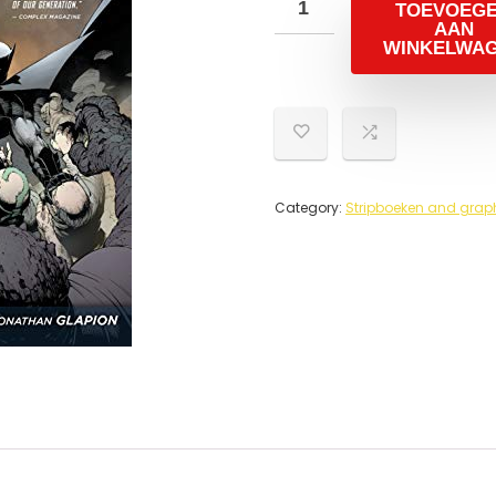
TOEVOEG
AAN
WINKELWA
Category:
Stripboeken and grap