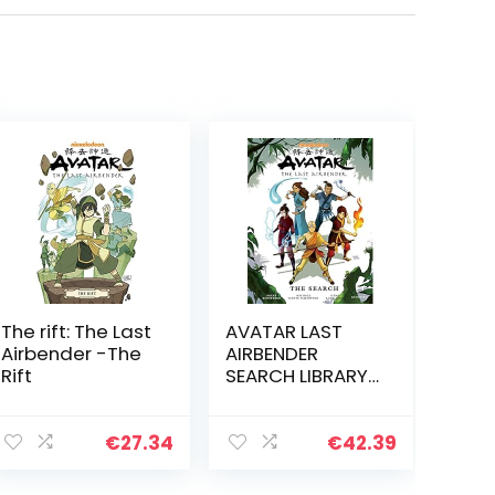
The rift: The Last
AVATAR LAST
Airbender -The
AIRBENDER
Rift
SEARCH LIBRARY
ED HC: The Last
Airbender – The
Search Library
€
27.34
€
42.39
Edition