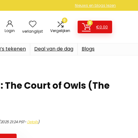
Nieuws en blogs lezen
0
0
€
0.00
Login
Vergelijken
verlanglijst
’s tekenen
Deal van de dag
Blogs
: The Court of Owls (The
/2025 21:24 PST-
Details
)