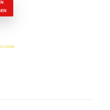
EN
GEN
hic novels