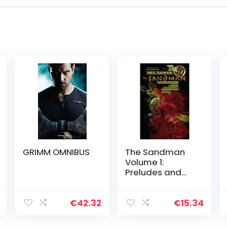
GRIMM OMNIBUS
The Sandman
Volume 1:
Preludes and
Nocturnes: 30th
Anniversary
Edition
€
42.32
€
15.34