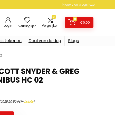
Nieuws en blogs lezen
0
0
€
0.00
Login
Vergelijken
verlanglijst
’s tekenen
Deal van de dag
Blogs
2
COTT SNYDER & GREG
IBUS HC 02
1/2025 20:50 PST-
Details
)