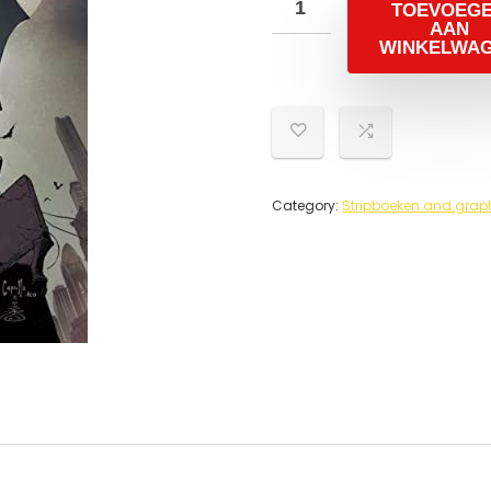
TOEVOEG
AAN
WINKELWA
Category:
Stripboeken and grap