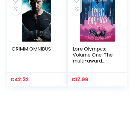
GRIMM OMNIBUS
Lore Olympus:
Volume One: The
multi-award
winning Sunday
Times bestselling
Webtoon series
€
42.32
€
17.99