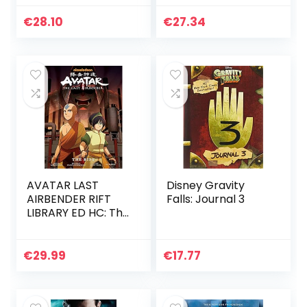
Breathing Fire on
Your Enemies
€
28.10
€
27.34
(Funny Dragon
Series Vol.1)
AVATAR LAST
Disney Gravity
AIRBENDER RIFT
Falls: Journal 3
LIBRARY ED HC: The
Rift
€
29.99
€
17.77