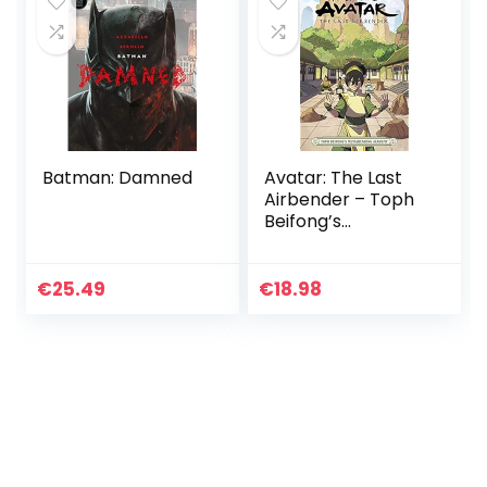
Batman: Damned
Avatar: The Last
Airbender – Toph
Beifong’s
Metalbending
Academy
€
25.49
€
18.98