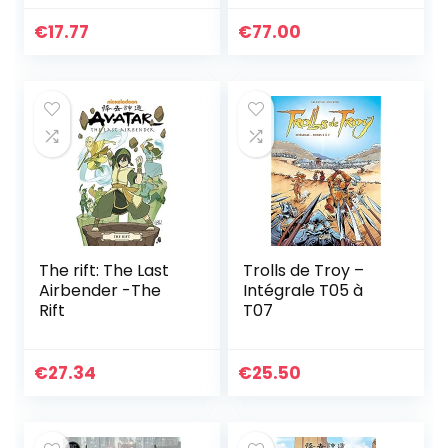
€
17.77
€
77.00
The rift: The Last
Trolls de Troy –
Airbender -The
Intégrale T05 à
Rift
T07
€
27.34
€
25.50