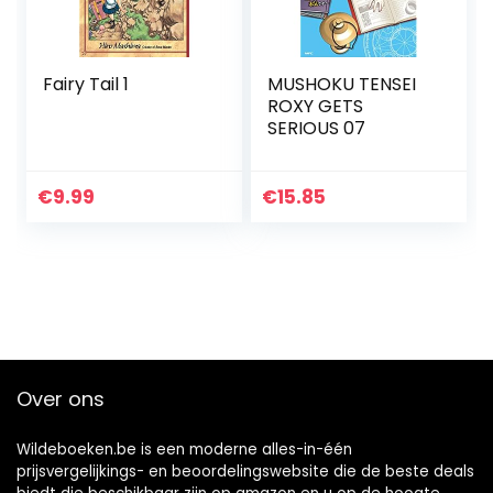
Fairy Tail 1
MUSHOKU TENSEI
ROXY GETS
SERIOUS 07
€
9.99
€
15.85
Over ons
Wildeboeken.be is een moderne alles-in-één
prijsvergelijkings- en beoordelingswebsite die de beste deals