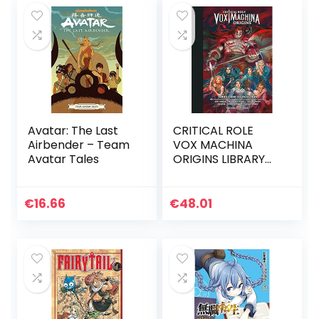
Avatar: The Last
CRITICAL ROLE
Airbender – Team
VOX MACHINA
Avatar Tales
ORIGINS LIBRARY
ED HC 01: Series I
and II Collection
€
16.66
€
48.01