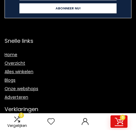
Snelle links
Home
Overzicht
Alles winkelen
Blogs
Onze webshops
Adverteren
Verklaringen
0
0
Privacybeleid
Vergelijken
algemene voorwaarden