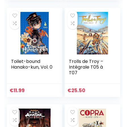
Toilet-bound
Trolls de Troy –
Hanako-kun, Vol. 0
Intégrale T05 à
T07
€
11.99
€
25.50