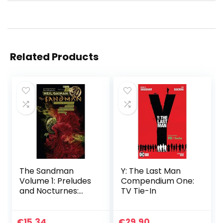
Related Products
The Sandman
Y: The Last Man
Volume 1: Preludes
Compendium One:
and Nocturnes:
TV Tie-In
30th Anniversary
Edition
€
15.34
€
29.90