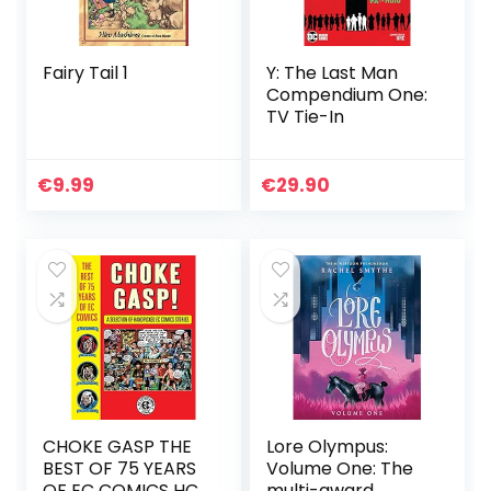
Fairy Tail 1
Y: The Last Man
Compendium One:
TV Tie-In
€
9.99
€
29.90
CHOKE GASP THE
Lore Olympus:
BEST OF 75 YEARS
Volume One: The
OF EC COMICS HC
multi-award