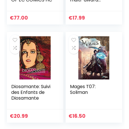
winning Sunday
Times bestselling
Webtoon series
€
77.00
€
17.99
Diosamante: Suivi
Mages T07:
des Enfants de
Soliman
Diosamante
€
20.99
€
16.50