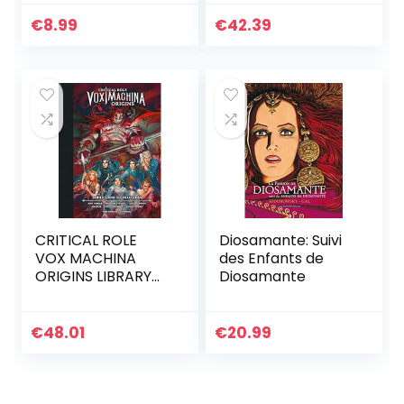
Airbender – The
Search Library
€
8.99
€
42.39
Edition
CRITICAL ROLE
Diosamante: Suivi
VOX MACHINA
des Enfants de
ORIGINS LIBRARY
Diosamante
ED HC 01: Series I
and II Collection
€
48.01
€
20.99