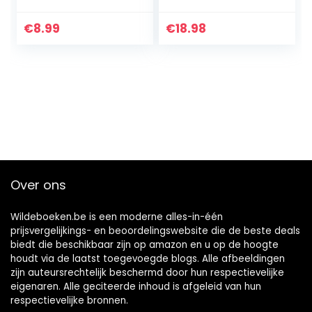
Academy
€
8.99
€
18.98
Over ons
Wildeboeken.be is een moderne alles-in-één
prijsvergelijkings- en beoordelingswebsite die de beste deals
biedt die beschikbaar zijn op amazon en u op de hoogte
houdt via de laatst toegevoegde blogs. Alle afbeeldingen
zijn auteursrechtelijk beschermd door hun respectievelijke
eigenaren. Alle geciteerde inhoud is afgeleid van hun
respectievelijke bronnen.