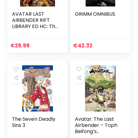
AVATAR LAST
GRIMM OMNIBUS
AIRBENDER RIFT
LIBRARY ED HC: The
Rift
€
29.99
€
42.32
The Seven Deadly
Avatar: The Last
Sins 3
Airbender – Toph
Beifong’s
Metalbending