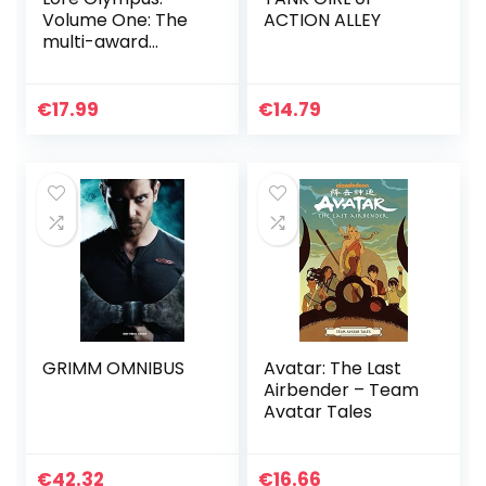
Volume One: The
ACTION ALLEY
multi-award
winning Sunday
Times bestselling
Webtoon series
€
17.99
€
14.79
GRIMM OMNIBUS
Avatar: The Last
Airbender – Team
Avatar Tales
€
42.32
€
16.66