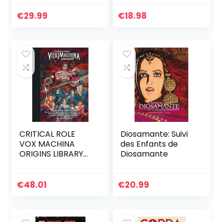
Academy
€
29.99
€
18.98
CRITICAL ROLE
Diosamante: Suivi
VOX MACHINA
des Enfants de
ORIGINS LIBRARY
Diosamante
ED HC 01: Series I
and II Collection
€
48.01
€
20.99