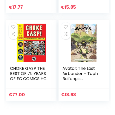
€
17.77
€
15.85
CHOKE GASP THE
Avatar: The Last
BEST OF 75 YEARS
Airbender – Toph
OF EC COMICS HC
Beifong’s
Metalbending
Academy
€
77.00
€
18.98