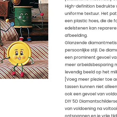
High-definition bedrukte
uniforme textuur. Het pa
een plastic hoes, die de 
edelstenen kan repareren
afbeelding.
Glanzende diamantmetis
persoonlijke stijl. De diam
een prominent gevoel va
meer arbeidsbesparing m
levendig beeld op het mil
[Voeg meer plezier toe 
tassen kunnen niet allee
ook een gevoel van voldo
DIY 5D Diamantschilderse
van voldoening na voltooii
ontspannen en je vrije tijd