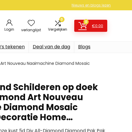
Nieuws en blogs lezen
0
0
€
0.00
Login
Vergelijken
verlanglijst
’s tekenen
Deal van de dag
Blogs
d Art Nouveau Naaimachine Diamond Mosaic
nd Schilderen op doek
amond Art Nouveau
 Diamond Mosaic
Decoratie Home…
nze kust 5d Diy All-Diamond Diamond Pak Pak