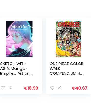
SKETCH WITH
ONE PIECE COLOR
ASIA: Manga-
WALK
Inspired Art and
COMPENDIUM HC
Tutorials
WATER 7
PARAMOUNT
WAR: Water
€
18.99
€
40.67
Seven to
Paramount War:
Volume 2