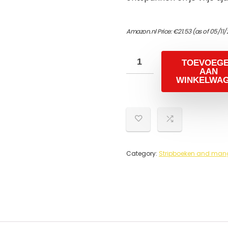
Amazon.nl Price:
€
21.53
(as of 05/11
TOEVOEG
AAN
WINKELWA
Category:
Stripboeken and mang