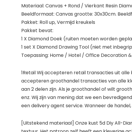
Materiaal: Canvas + Rond / Vierkant Resin Dia
Beeldformaat: Canvas grootte: 30x30cm. Beeld
Pakket: Roll up, Vermijd kreukels
Pakket bevat:
1 X Diamond Doek (ruiten moeten worden gepla
1 set X Diamond Drawing Tool (niet met inbegri
Toepassing: Home / Hotel / Office Decoration & 
1Retail Wij accepteren retail transacties uit al
accepteren groothandel transacties van alle kla
aan 2 delen zijn. Als je groothandel of wilt gr
enz. Wij zijn van mening dat we een bevredigend
een delivery agent service. Wanneer de handel,
[Uitstekend materiaal] Onze kust 5d Diy All-Di
textuur. Het patroon zelf heeft een kleverige a