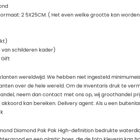
mond
formaat: 2 5X25CM. ( Het even welke grootte kan worde
kt)
p van schilderen kader)
Gift
le klanten wereldwijd. We hebben niet ingesteld minimumei
nten over de hele wereld. Om de inventaris druk te vermi
oothandel, neem dan contact met ons op, wij groothandel 
 akkoord kan bereiken. Delivery agent: Als u een buitenla
 k
amond Diamond Pak Pak High-definition bedrukte waterdi
chtergrond en een plastic hoes, die de foto kleverig kan