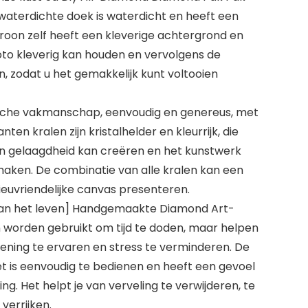
 waterdichte doek is waterdicht en heeft een
troon zelf heeft een kleverige achtergrond en
foto kleverig kan houden en vervolgens de
, zodat u het gemakkelijk kunt voltooien
che vakmanschap, eenvoudig en genereus, met
anten kralen zijn kristalhelder en kleurrijk, die
n gelaagdheid kan creëren en het kunstwerk
aken. De combinatie van alle kralen kan een
ieuvriendelijke canvas presenteren.
aan het leven] Handgemaakte Diamond Art-
n worden gebruikt om tijd te doden, maar helpen
ening te ervaren en stress te verminderen. De
t is eenvoudig te bedienen en heeft een gevoel
ng. Het helpt je van verveling te verwijderen, te
 verrijken.