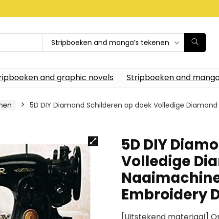
Stripboeken and manga’s tekenen
ripboeken and graphic novels
Stripboeken and manga
enen
5D DIY Diamond Schilderen op doek Volledige Diamon
5D DIY Diamo
Volledige Di
Naaimachine
Embroidery 
[Uitstekend materiaal] O