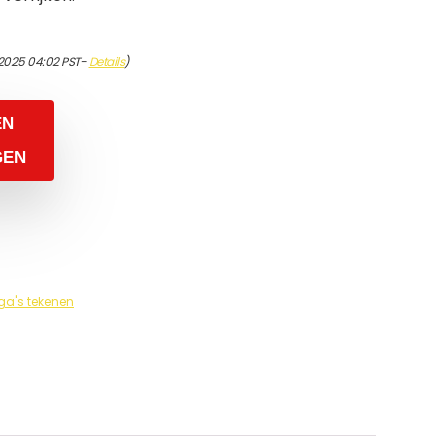
/2025 04:02 PST-
Details
)
EN
GEN
a's tekenen