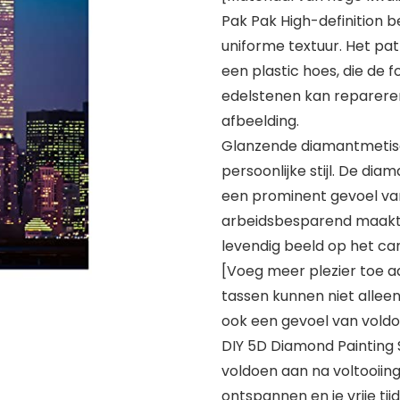
Pak Pak High-definition b
uniforme textuur. Het pa
een plastic hoes, die de 
edelstenen kan repareren
afbeelding.
Glanzende diamantmetis
persoonlijke stijl. De diam
een prominent gevoel va
arbeidsbesparend maakt.
levendig beeld op het ca
[Voeg meer plezier toe 
tassen kunnen niet allee
ook een gevoel van voldo
DIY 5D Diamond Painting 
voldoen aan na voltooiing.
ontspannen en je vrije tijd