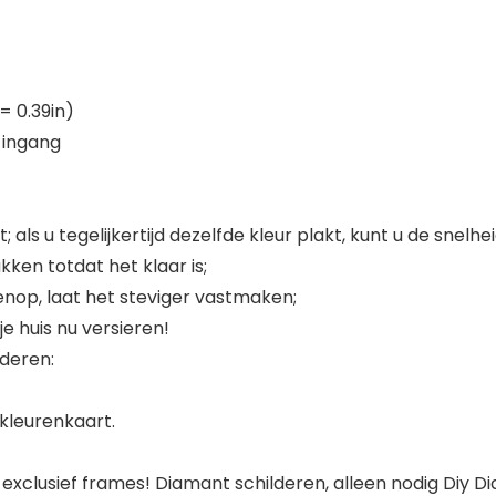
= 0.39in)
 ingang
; als u tegelijkertijd dezelfde kleur plakt, kunt u de snelh
ken totdat het klaar is;
venop, laat het steviger vastmaken;
je huis nu versieren!
deren:
 kleurenkaart.
exclusief frames! Diamant schilderen, alleen nodig Diy D