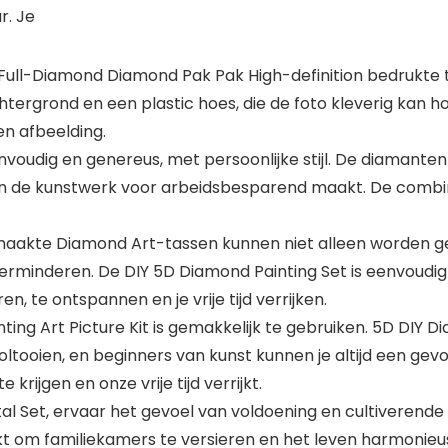
r. Je
y Full-Diamond Diamond Pak Pak High-definition bedrukte 
chtergrond en een plastic hoes, die de foto kleverig kan
en afbeelding.
g en genereus, met persoonlijke stijl. De diamanten kral
n de kunstwerk voor arbeidsbesparend maakt. De combina
aakte Diamond Art-tassen kunnen niet alleen worden ge
verminderen. De DIY 5D Diamond Painting Set is eenvoudig
en, te ontspannen en je vrije tijd verrijken.
ing Art Picture Kit is gemakkelijk te gebruiken. 5D DIY 
oltooien, en beginners van kunst kunnen je altijd een ge
krijgen en onze vrije tijd verrijkt.
al Set, ervaar het gevoel van voldoening en cultiverend
t om familiekamers te versieren en het leven harmonieus