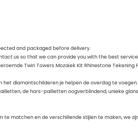
pected and packaged before delivery.
ontact us so that we can provide you with the best service.
j beroemde Twin Towers Mozaïek Kit Rhinestone Tekening
 kan het diamantschilderen je helpen de overdag te voegen.
pailletten, de hars-pailletten oogverblindend, unieke glans,
e matchen en de verschillende stijlen te maken, we zijn e