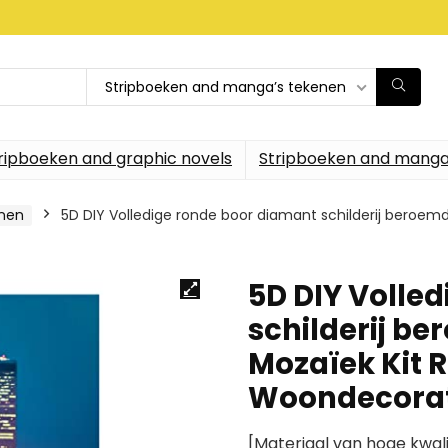
Stripboeken and manga’s tekenen
ripboeken and graphic novels
Stripboeken and manga
enen
5D DIY Volledige ronde boor diamant schilderij beroem
5D DIY Volle
schilderij b
Mozaïek Kit 
Woondecora
[Materiaal van hoge kwal