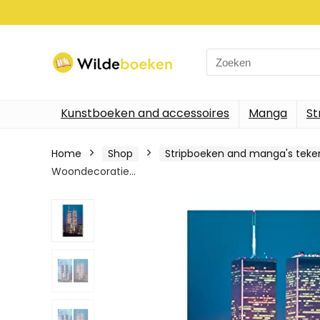
Search
for:
Kunstboeken and accessoires
Manga
St
Home
Shop
Stripboeken and manga's tek
Woondecoratie…