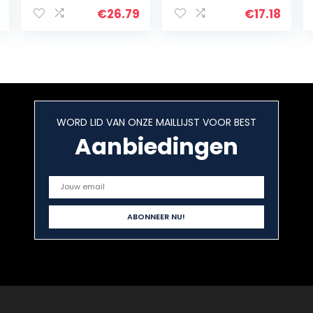
Novel)
€
26.79
€
17.18
WORD LID VAN ONZE MAILLIJST VOOR BEST
Aanbiedingen