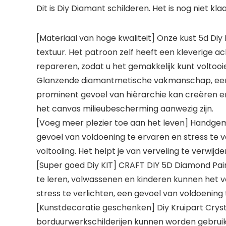
Dit is Diy Diamant schilderen. Het is nog niet klaa
[Materiaal van hoge kwaliteit] Onze kust 5d Di
textuur. Het patroon zelf heeft een kleverige a
repareren, zodat u het gemakkelijk kunt voltooi
Glanzende diamantmetische vakmanschap, eenvoudi
prominent gevoel van hiërarchie kan creëren e
het canvas milieubescherming aanwezig zijn.
[Voeg meer plezier toe aan het leven] Handgem
gevoel van voldoening te ervaren en stress te 
voltooiing. Het helpt je van verveling te verwijder
[Super goed Diy KIT] CRAFT DIY 5D Diamond Paint
te leren, volwassenen en kinderen kunnen het v
stress te verlichten, een gevoel van voldoening te 
[Kunstdecoratie geschenken] Diy Kruipart Cryst
borduurwerkschilderijen kunnen worden gebruik