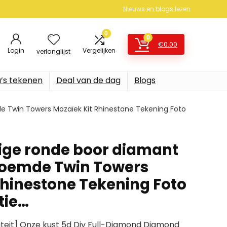
Nieuws en blogs lezen
0
0
€
0.00
Login
Vergelijken
verlanglijst
’s tekenen
Deal van de dag
Blogs
de Twin Towers Mozaïek Kit Rhinestone Tekening Foto
dige ronde boor diamant
eroemde Twin Towers
Rhinestone Tekening Foto
tie…
iteit] Onze kust 5d Diy Full-Diamond Diamond