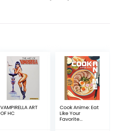
VAMPIRELLA ART
Cook Anime: Eat
OF HC
Like Your
Favorite
Character―Fro
m Bento to Yak