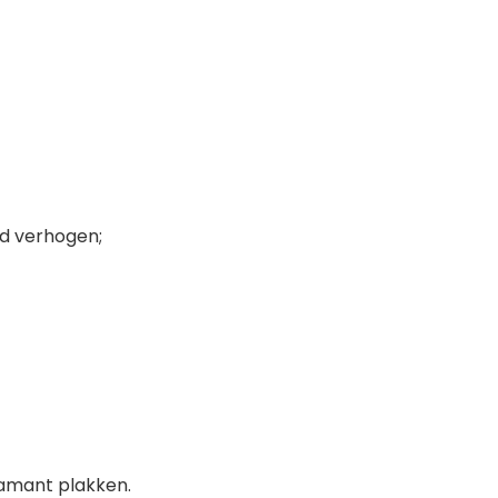
eid verhogen;
iamant plakken.