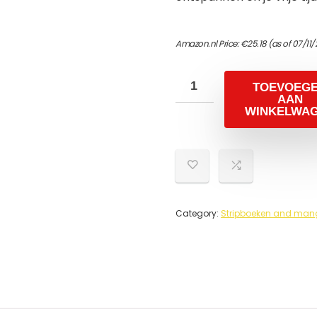
Amazon.nl Price:
€
25.18
(as of 07/11
TOEVOEG
AAN
WINKELWA
Category:
Stripboeken and mang