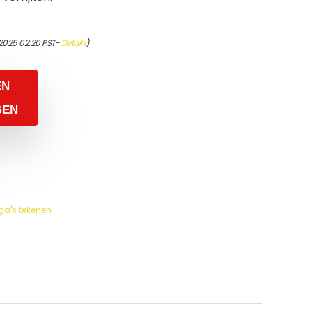
/2025 02:20 PST-
Details
)
EN
GEN
a's tekenen