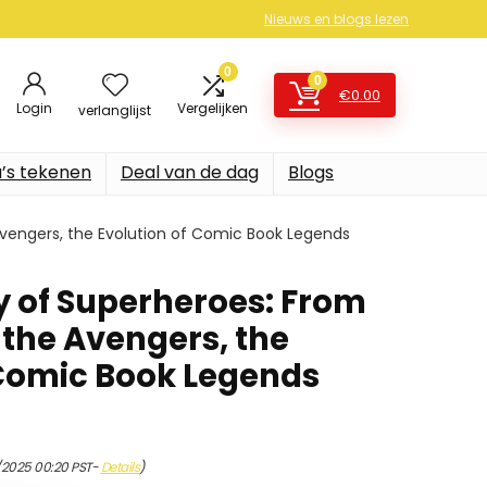
Nieuws en blogs lezen
0
0
€
0.00
Login
Vergelijken
verlanglijst
’s tekenen
Deal van de dag
Blogs
Avengers, the Evolution of Comic Book Legends
ry of Superheroes: From
the Avengers, the
 Comic Book Legends
1/2025 00:20 PST-
Details
)