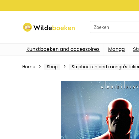
Search
for:
Kunstboeken and accessoires
Manga
St
Home
Shop
Stripboeken and manga's tek