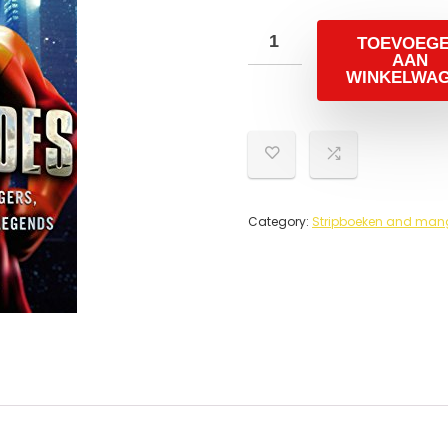
TOEVOEG
AAN
WINKELWA
Category:
Stripboeken and mang