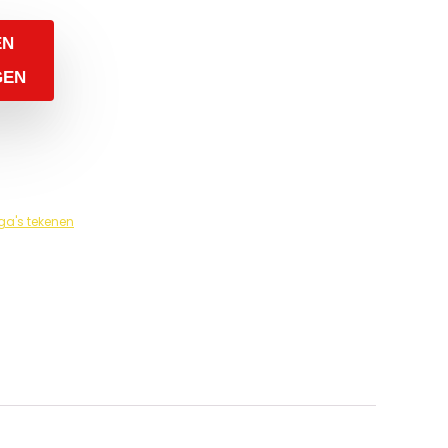
EN
GEN
a's tekenen