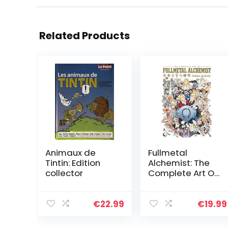
Related Products
Animaux de
Fullmetal
Tintin: Edition
Alchemist: The
collector
Complete Art Of
(The Complete
Art of Fullmetal
Alchemist)
€
22.99
€
19.99