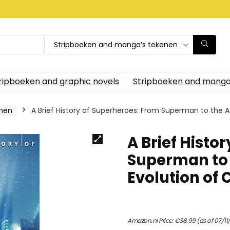
Stripboeken and manga’s tekenen
ripboeken and graphic novels
Stripboeken and manga
enen
A Brief History of Superheroes: From Superman to the 
A Brief Histo
Superman to 
Evolution of
Amazon.nl Price:
€
38.99
(as of 07/1