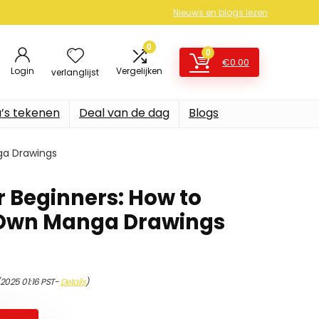
Nieuws en blogs lezen
0
0
€
0.00
Login
Vergelijken
verlanglijst
’s tekenen
Deal van de dag
Blogs
ga Drawings
r Beginners: How to
 Own Manga Drawings
/2025 01:16 PST-
Details
)