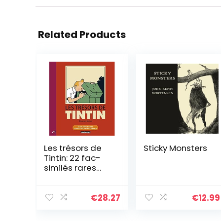
Related Products
Les trésors de
Sticky Monsters
Tintin: 22 fac-
similés rares
extraits des
archives
d’Hergé
€
28.27
€
12.99