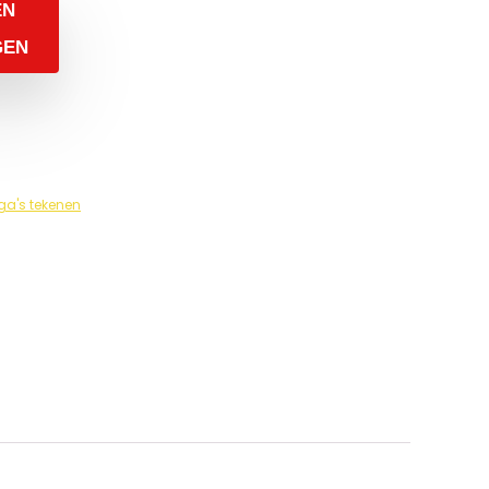
EN
GEN
a's tekenen