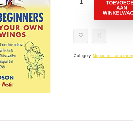
TOEVOEG
AAN
WINKELWA
Category:
Stripboeken and mang