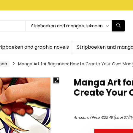
Stripboeken and manga’s tekenen
ripboeken and graphic novels
Stripboeken and manga
enen
Manga Art for Beginners: How to Create Your Own Man
Manga Art fo
Create Your
Amazon.nl Price:
€
22.49
(as of 07/11