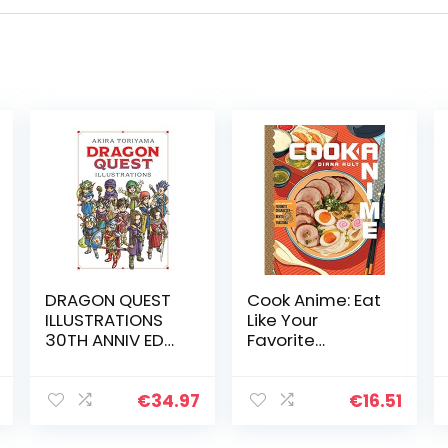
DRAGON QUEST
Cook Anime: Eat
ILLUSTRATIONS
Like Your
30TH ANNIV ED
Favorite
HC
Character―Fro
m Bento to Yak
€
34.97
€
16.51